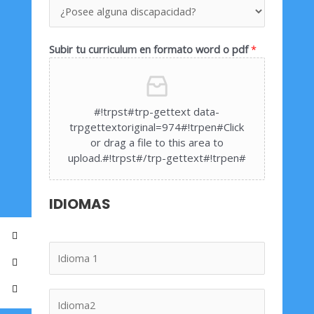
Subir tu curriculum en formato word o pdf
*
#!trpst#trp-gettext data-
trpgettextoriginal=974#!trpen#Click
or drag a file to this area to
upload.#!trpst#/trp-gettext#!trpen#
IDIOMAS